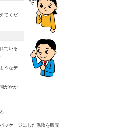
えてくだ
れている
。
ようなデ
間がかか
る
パッケージにした保険を販売