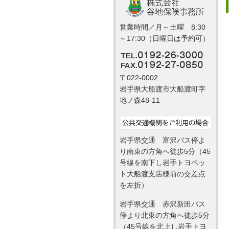
営業時間／月～土曜 8:30
～17:30（日曜日は予約可）
〒022-0002
岩手県大船渡市大船渡町字
地ノ森48-11
岩手県交通 富沢バス停よ
り南東の方角へ徒歩5分（45
号線を南下し岩手トヨペッ
ト大船渡支店様前の交差点
を左折）
岩手県交通 赤沢新田バス
停より北東の方角へ徒歩5分
（45号線を北上し岩手トヨ