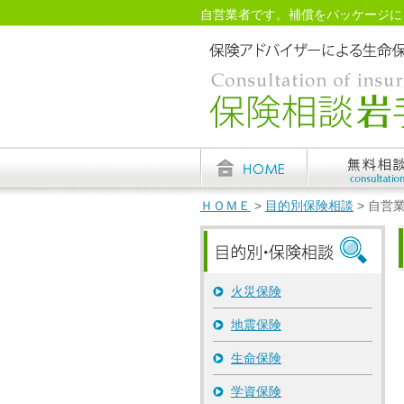
自営業者です。補償をパッケージにした
保険事務所
ＨＯＭＥ
>
目的別保険相談
> 自営
火災保険
地震保険
生命保険
学資保険