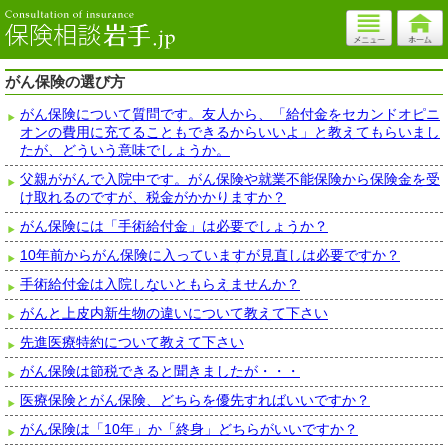
がん保険の選び方
がん保険について質問です。友人から、「給付金をセカンドオピニ
オンの費用に充てることもできるからいいよ」と教えてもらいまし
たが、どういう意味でしょうか。
父親ががんで入院中です。がん保険や就業不能保険から保険金を受
け取れるのですが、税金がかかりますか？
がん保険には「手術給付金」は必要でしょうか？
10年前からがん保険に入っていますが見直しは必要ですか？
手術給付金は入院しないともらえませんか？
がんと上皮内新生物の違いについて教えて下さい
先進医療特約について教えて下さい
がん保険は節税できると聞きましたが・・・
医療保険とがん保険、どちらを優先すればいいですか？
がん保険は「10年」か「終身」どちらがいいですか？