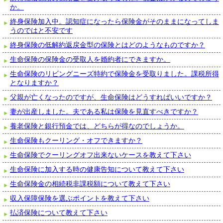
か。
終身保険加入中。認知症になったら保険金がそのままになってしま
うのではと不安です
終身保険の低解約返戻金型の保険とはどのようなものですか？
生命保険の保険金の受取人を婚約者にできますか。
生命保険のリビングニーズ特約で保険金を受取りました。課税所得
となりますか？
父親が亡くなったのですが、生命保険はどうすればいいですか？
妻が出産しました。夫である私は保険を見直すべきですか？
養老保険と銀行預金では、どちらが得なのでしょうか。
生命保険もクーリング・オフできますか？
生命保険でクーリングオフ出来ないケースを教えて下さい
生命保険に加入する時の健康告知について教えて下さい
生命保険金の相続税非課税額について教えて下さい
収入保障保険を選ぶポイントを教えて下さい
払済保険について教えて下さい