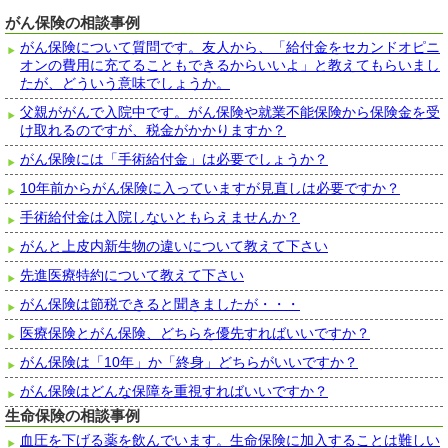
がん保険の相談事例
がん保険について質問です。友人から、「給付金をセカンドオピニ
オンの費用に充てることもできるからいいよ」と教えてもらいまし
たが、どういう意味でしょうか。
父親ががんで入院中です。がん保険や就業不能保険から保険金を受
け取れるのですが、税金がかかりますか？
がん保険には「手術給付金」は必要でしょうか？
10年前からがん保険に入っていますが見直しは必要ですか？
手術給付金は入院しないともらえませんか？
がんと上皮内新生物の違いについて教えて下さい
先進医療特約について教えて下さい
がん保険は節税できると聞きましたが・・・
医療保険とがん保険、どちらを優先すればいいですか？
がん保険は「10年」か「終身」どちらがいいですか？
がん保険はどんな保障を重視すればいいですか？
生命保険の相談事例
血圧を下げる薬を飲んでいます。生命保険に加入することは難しい