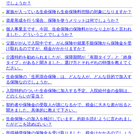
でしょうか？
家族が入っている生命保険も生命保険料控除の対象になりますか？
資産形成を行う場合、保険を使うメリットは何でしょうか？
個人事業主です。今回、生命保険の保険料がかなり上がると言われ
ました。どういうことでしょうか？
父親ががんで入院中です。がん保険や就業不能保険から保険金を受
け取れるのですが、税金がかかりますか？
介護特約を勧められましたが、保障期間が「有期タイプ」と「終身
タイプ」があると聞きました。選び方とそれぞれの特徴を教えてく
ださい。
生命保険の「生死混合保険」は、どんな人が、どんな目的で加入す
る保険なのでしょうか。
入院特約のついた生命保険に加入する予定。入院給付金の金額は、
どのくらいが妥当？
契約者や保険金の受取人が誰になるかで、税金に大きな差が出ると
聞きました。具体的に教えて下さい。
生命保険への加入を検討しています。約款を読むように言われまし
たがどこを読めばいい？
所得補償保険の保険金を受け取りました。税金はかかるのでしょう