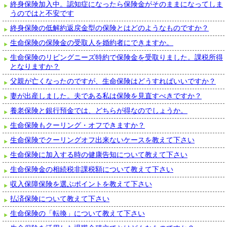
終身保険加入中。認知症になったら保険金がそのままになってしま
うのではと不安です
終身保険の低解約返戻金型の保険とはどのようなものですか？
生命保険の保険金の受取人を婚約者にできますか。
生命保険のリビングニーズ特約で保険金を受取りました。課税所得
となりますか？
父親が亡くなったのですが、生命保険はどうすればいいですか？
妻が出産しました。夫である私は保険を見直すべきですか？
養老保険と銀行預金では、どちらが得なのでしょうか。
生命保険もクーリング・オフできますか？
生命保険でクーリングオフ出来ないケースを教えて下さい
生命保険に加入する時の健康告知について教えて下さい
生命保険金の相続税非課税額について教えて下さい
収入保障保険を選ぶポイントを教えて下さい
払済保険について教えて下さい
生命保険の「転換」について教えて下さい