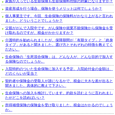
家族が入っている生命保険も生命保険料控除の対象になりますか？
資産形成を行う場合、保険を使うメリットは何でしょうか？
個人事業主です。今回、生命保険の保険料がかなり上がると言われ
ました。どういうことでしょうか？
父親ががんで入院中です。がん保険や就業不能保険から保険金を受
け取れるのですが、税金がかかりますか？
介護特約を勧められましたが、保障期間が「有期タイプ」と「終身
タイプ」があると聞きました。選び方とそれぞれの特徴を教えてく
ださい。
生命保険の「生死混合保険」は、どんな人が、どんな目的で加入す
る保険なのでしょうか。
入院特約のついた生命保険に加入する予定。入院給付金の金額は、
どのくらいが妥当？
契約者や保険金の受取人が誰になるかで、税金に大きな差が出ると
聞きました。具体的に教えて下さい。
生命保険への加入を検討しています。約款を読むように言われまし
たがどこを読めばいい？
所得補償保険の保険金を受け取りました。税金はかかるのでしょう
か。