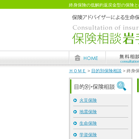
終身保険の低解約返戻金型の保険とはど
ＨＯＭＥ
>
目的別保険相談
> 終身
火災保険
地震保険
生命保険
学資保険