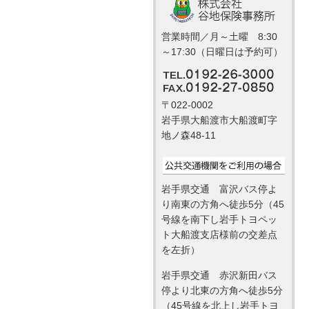
営業時間／月～土曜 8:30
～17:30（日曜日は予約可）
〒022-0002
岩手県大船渡市大船渡町字
地ノ森48-11
岩手県交通 富沢バス停よ
り南東の方角へ徒歩5分（45
号線を南下し岩手トヨペッ
ト大船渡支店様前の交差点
を左折）
岩手県交通 赤沢新田バス
停より北東の方角へ徒歩5分
（45号線を北上し岩手トヨ