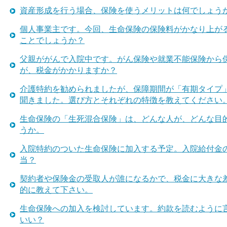
資産形成を行う場合、保険を使うメリットは何でしょう
個人事業主です。今回、生命保険の保険料がかなり上が
ことでしょうか？
父親ががんで入院中です。がん保険や就業不能保険から
が、税金がかかりますか？
介護特約を勧められましたが、保障期間が「有期タイプ
聞きました。選び方とそれぞれの特徴を教えてください
生命保険の「生死混合保険」は、どんな人が、どんな目
うか。
入院特約のついた生命保険に加入する予定。入院給付金
当？
契約者や保険金の受取人が誰になるかで、税金に大きな
的に教えて下さい。
生命保険への加入を検討しています。約款を読むように
いい？