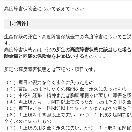
高度障害保険金について教えて下さい
【ご回答】
生命保険の死亡・高度障害保険金中の高度障害についてご説
す。
高度障害状態とは下記の
所定の高度障害状態に該当した場合
険金額と同額の保険金をお支払いする
ものです。
所定の高度障害状態とは下記の７項目です。
（１）両目の視力を全く永久に失ったもの
（２）言語またはそしゃくの機能を全く永久に失ったもの
（３）中枢神経系・精神または胸腹部臓器に著しい障害を残
（４）両上肢とも、手関節以上で失ったかまたはその用を全
（５）両下肢とも、足関節以上で失ったかまたはその用を全
（６）１上肢を手関節以上で失い、かつ、１下肢を足関節以
全く永久に失ったもの
（７）１上肢の用を全く永久に失い、かつ、１下肢を足関節