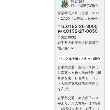
営業時間／月～土曜 8:30
～17:30（日曜日は予約可）
〒022-0002
岩手県大船渡市大船渡町字
地ノ森48-11
岩手県交通 富沢バス停よ
り南東の方角へ徒歩5分（45
号線を南下し岩手トヨペッ
ト大船渡支店様前の交差点
を左折）
岩手県交通 赤沢新田バス
停より北東の方角へ徒歩5分
（45号線を北上し岩手トヨ