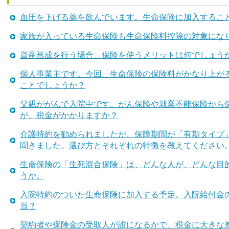
血圧を下げる薬を飲んでいます。生命保険に加入するこ
家族が入っている生命保険も生命保険料控除の対象にな
資産形成を行う場合、保険を使うメリットは何でしょう
個人事業主です。今回、生命保険の保険料がかなり上が
ことでしょうか？
父親ががんで入院中です。がん保険や就業不能保険から
が、税金がかかりますか？
介護特約を勧められましたが、保障期間が「有期タイプ
聞きました。選び方とそれぞれの特徴を教えてください
生命保険の「生死混合保険」は、どんな人が、どんな目
うか。
入院特約のついた生命保険に加入する予定。入院給付金
当？
契約者や保険金の受取人が誰になるかで、税金に大きな