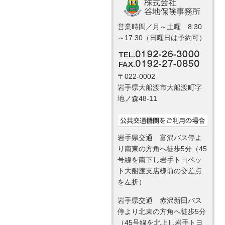
営業時間／月～土曜 8:30
～17:30（日曜日は予約可）
〒022-0002
岩手県大船渡市大船渡町字
地ノ森48-11
岩手県交通 富沢バス停よ
り南東の方角へ徒歩5分（45
号線を南下し岩手トヨペッ
ト大船渡支店様前の交差点
を左折）
岩手県交通 赤沢新田バス
停より北東の方角へ徒歩5分
（45号線を北上し岩手トヨ