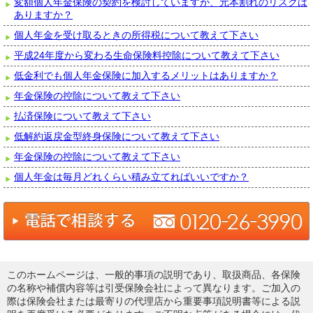
変額個人年金保険の契約を検討していますが、元本割れのリスクは
ありますか？
個人年金を受け取るときの所得税について教えて下さい
平成24年度から変わる生命保険料控除について教えて下さい
低金利でも個人年金保険に加入するメリットはありますか？
年金保険の控除について教えて下さい
払済保険について教えて下さい
低解約返戻金型終身保険について教えて下さい
年金保険の控除について教えて下さい
個人年金は毎月どれくらい積み立てればいいですか？
このホームページは、一般的事項の説明であり、取扱商品、各保険
の名称や補償内容等は引受保険会社によって異なります。ご加入の
際は保険会社または最寄りの代理店から重要事項説明書等による説