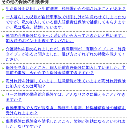
その他の保険の相談事例
生命保険を活用した生前贈与、税務署から否認されることがある？
一人暮らしの父親が自転車事故で相手にけがを負わせてしまったの
ですが、私の加入している個人賠償責任保険で補償してもらえます
か。私は現在、結婚しています。
民間の介護保険になるべく若い時から入っておきたいと思います。
加入時のポイントを教えてください。
介護特約を勧められましたが、保障期間が「有期タイプ」と「終身
タイプ」があると聞きました。選び方とそれぞれの特徴を教えてく
ださい。
保険を見直したところ、個人賠償責任保険に加入していました。半
年前の事故、今からでも保険金請求できますか？
海外旅行を計画しています。注意情報が出ていますが海外旅行保険
に加入するのは可能？
リース物件の動産総合保険では、どんなリスクに備えることができ
ますか？
自動車事故で入院が長引き、勤務先も退職。所得補償保険の補償を
受けられますか？
傷害保険に保険金を請求したところ、契約が無効になるといわれま
した。なぜですか？