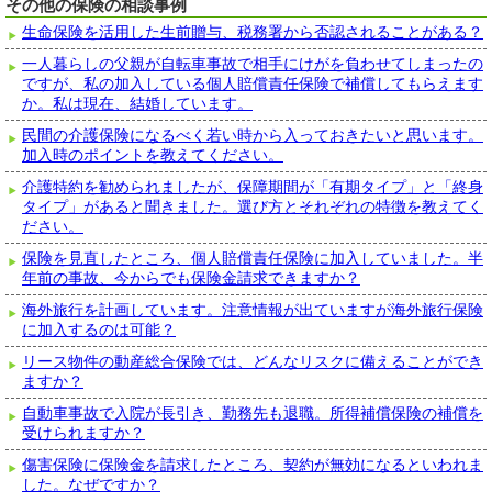
その他の保険の相談事例
生命保険を活用した生前贈与、税務署から否認されることがある？
一人暮らしの父親が自転車事故で相手にけがを負わせてしまったの
ですが、私の加入している個人賠償責任保険で補償してもらえます
か。私は現在、結婚しています。
民間の介護保険になるべく若い時から入っておきたいと思います。
加入時のポイントを教えてください。
介護特約を勧められましたが、保障期間が「有期タイプ」と「終身
タイプ」があると聞きました。選び方とそれぞれの特徴を教えてく
ださい。
保険を見直したところ、個人賠償責任保険に加入していました。半
年前の事故、今からでも保険金請求できますか？
海外旅行を計画しています。注意情報が出ていますが海外旅行保険
に加入するのは可能？
リース物件の動産総合保険では、どんなリスクに備えることができ
ますか？
自動車事故で入院が長引き、勤務先も退職。所得補償保険の補償を
受けられますか？
傷害保険に保険金を請求したところ、契約が無効になるといわれま
した。なぜですか？