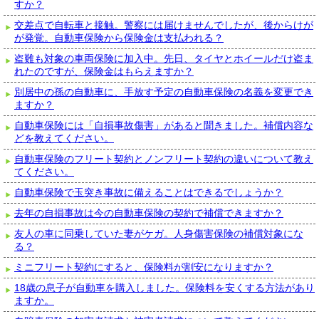
すか？
交差点で自転車と接触。警察には届けませんでしたが、後からけが
が発覚。自動車保険から保険金は支払われる？
盗難も対象の車両保険に加入中。先日、タイヤとホイールだけ盗ま
れたのですが、保険金はもらえますか？
別居中の孫の自動車に、手放す予定の自動車保険の名義を変更でき
ますか？
自動車保険には「自損事故傷害」があると聞きました。補償内容な
どを教えてください。
自動車保険のフリート契約とノンフリート契約の違いについて教え
てください。
自動車保険で玉突き事故に備えることはできるでしょうか？
去年の自損事故は今の自動車保険の契約で補償できますか？
友人の車に同乗していた妻がケガ。人身傷害保険の補償対象にな
る？
ミニフリート契約にすると、保険料が割安になりますか？
18歳の息子が自動車を購入しました。保険料を安くする方法があり
ますか。