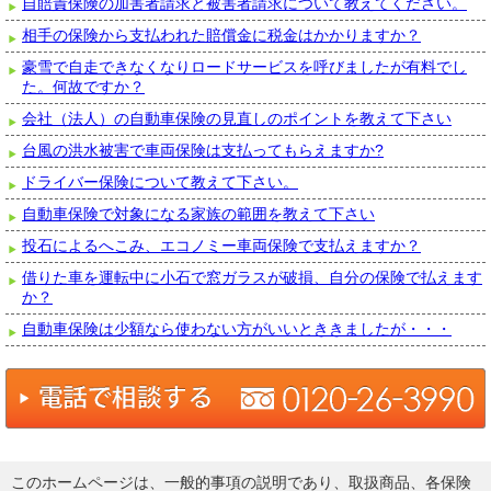
自賠責保険の加害者請求と被害者請求について教えてください。
相手の保険から支払われた賠償金に税金はかかりますか？
豪雪で自走できなくなりロードサービスを呼びましたが有料でし
た。何故ですか？
会社（法人）の自動車保険の見直しのポイントを教えて下さい
台風の洪水被害で車両保険は支払ってもらえますか?
ドライバー保険について教えて下さい。
自動車保険で対象になる家族の範囲を教えて下さい
投石によるへこみ、エコノミー車両保険で支払えますか？
借りた車を運転中に小石で窓ガラスが破損、自分の保険で払えます
か？
自動車保険は少額なら使わない方がいいとききましたが・・・
このホームページは、一般的事項の説明であり、取扱商品、各保険