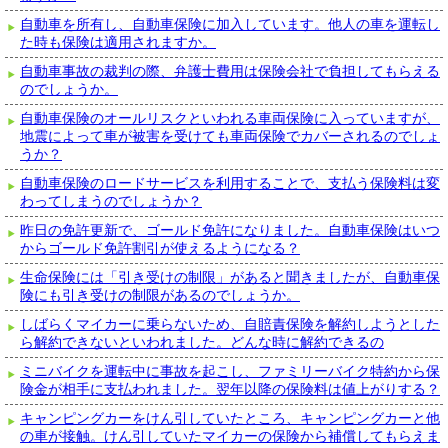
自動車を所有し、自動車保険に加入しています。他人の車を運転し
た時も保険は適用されますか。
自動車事故の裁判の際、弁護士費用は保険会社で負担してもらえる
のでしょうか。
自動車保険のオールリスクといわれる車両保険に入っていますが、
地震によって車が被害を受けても車両保険でカバーされるのでしょ
うか？
自動車保険のロードサービスを利用することで、支払う保険料は変
わってしまうのでしょうか？
昨日の免許更新で、ゴールド免許になりました。自動車保険はいつ
からゴールド免許割引が使えるようになる？
生命保険には「引き受けの制限」があると聞きましたが、自動車保
険にも引き受けの制限があるのでしょうか。
しばらくマイカーに乗らないため、自賠責保険を解約しようとした
ら解約できないといわれました。どんな時に解約できるの
ミニバイクを運転中に事故を起こし、ファミリーバイク特約から保
険金が相手に支払われました。翌年以降の保険料は値上がりする？
キャンピングカーをけん引していたところ、キャンピングカーと他
の車が接触。けん引していたマイカーの保険から補償してもらえま